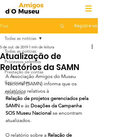
Registre-se
Post
Todas as notícias
5 de out. de 2019
1 min de leitura
Todas as notícias
Atualização de
Processos seletivos
Relatórios da SAMN
Prestação de contas
A Associação Amigos do Museu 
Convocações
Nacional (SAMN) informa que os 
relatórios relativos à 
Novidades
Relação de projetos gerenciados pela 
SAMN
 e às 
Doações da Campanha 
SOS Museu Nacional
 se encontram 
atualizados. 
O relatório sobre a 
Relação de 