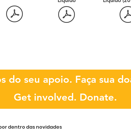
Líquido
Líquido (2
s do seu apoio. Faça sua do
Get involved. Donate.
por dentro das novidades