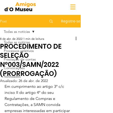
Registre-se
Post
Todas as notícias
8 de abr. de 2022
1 min de leitura
Todas as notícias
PROCEDIMENTO DE
Processos seletivos
SELEÇÃO
Prestação de contas
Nº003/SAMN/2022
Convocações
(PRORROGAÇÃO)
Novidades
Atualizado:
26 de abr. de 2022
Em cumprimento ao artigo 3º c/c 
inciso II do artigo 4º do seu 
Regulamento de Compras e 
Contratações, a SAMN convida 
empresas interessadas em participar 