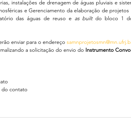
rias, instalações de drenagem de águas pluviais e sist
mosféricas e Gerenciamento da elaboração de projetos d
rvatório das águas de reuso e 
as built
 do bloco 1 d
erão enviar para o endereço 
samnprojetosmn@mn.ufrj.b
rmalizando a solicitação do envio do 
Instrumento Convo
ato
l do contato