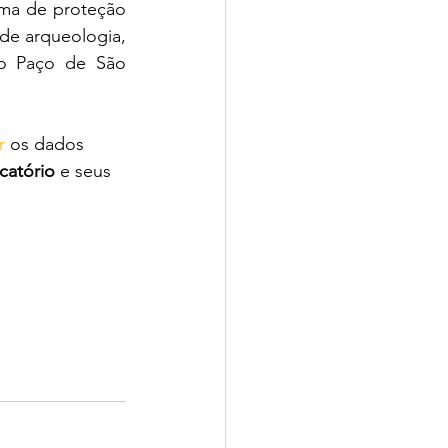
ema de proteção 
e arqueologia, 
o Paço de São 
r
 os dados 
catório
 e seus 