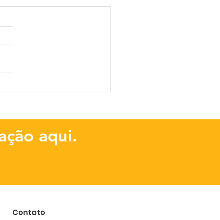
ISADO -
cedimento de
eção 002/SAM
ação aqui.
Contato